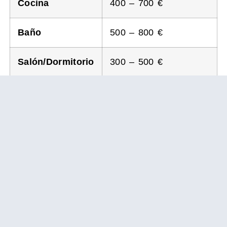
Cocina
400 – 700 €
Baño
500 – 800 €
Salón/Dormitorio
300 – 500 €
Estos precios pueden variar en función de
los materiales y acabados seleccionados,
así como de las condiciones específicas de
cada vivienda. Contar con un presupuesto
detallado ayudará a tener una visión más
clara de los costos y a planificar de forma
realista.