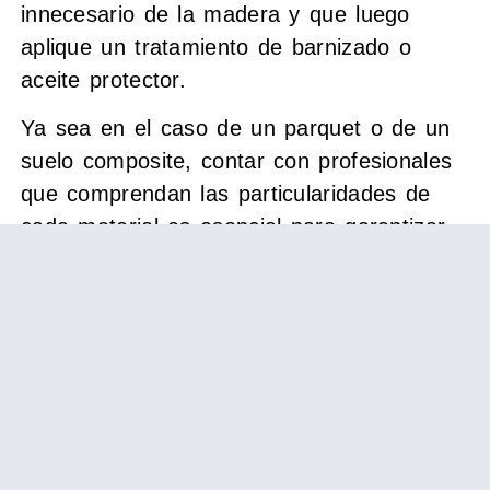
innecesario de la madera y que luego
aplique un tratamiento de barnizado o
aceite protector.
Ya sea en el caso de un parquet o de un
suelo composite, contar con profesionales
que comprendan las particularidades de
cada material es esencial para garantizar
un acabado de calidad. Un equipo
especializado no solo realiza la instalación
de manera eficiente, sino que también
ofrece un servicio de asesoría para que el
cliente elija la opción más adecuada según
el uso y las condiciones de su espacio.
En Madrid opera Woodmagik, una empresa