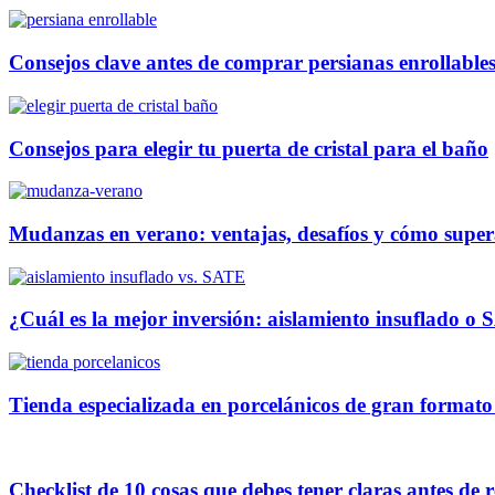
Consejos clave antes de comprar persianas enrollables
Consejos para elegir tu puerta de cristal para el baño
Mudanzas en verano: ventajas, desafíos y cómo super
¿Cuál es la mejor inversión: aislamiento insuflado o
Tienda especializada en porcelánicos de gran formato
Checklist de 10 cosas que debes tener claras antes de 