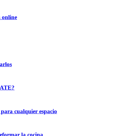
 online
arlos
 SATE?
 para cualquier espacio
reformar la cocina