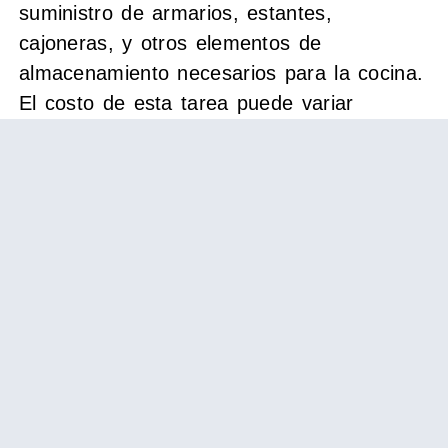
suministro de armarios, estantes,
cajoneras, y otros elementos de
almacenamiento necesarios para la cocina.
El costo de esta tarea puede variar
dependiendo del tipo y calidad de los
productos elegidos, pero se estima en
unos 4000€.
La etapa final de la reforma de cocina es
la
pintura y los acabados
. Esto incluye la
preparación de las paredes y techos para
la pintura, así como la aplicación de la
pintura y otros acabados necesarios.